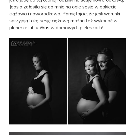
Joasia zgłosiła się do mnie na obie sesje w pakiecie –
ciążowa i noworodkowa. Pamiętajcie, że jeśli warunki
sprzyjają taką sesję ciążową można też wykonać w
plenerze lub u Was w domowych pieleszach!