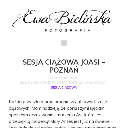
SESJA CIĄŻOWA JOASI –
POZNAŃ
29 KWIETNIA 2015
MOŻLIWOŚĆ KOMENTOWANIA
ZOSTAŁA WYŁĄCZONA
SESJA CIĄŻOWA
Każda przyszła mama pragnie wyjątkowych zdjęć
ciążowych. Mam nadzieję, że poniższymi ujęciami
spełniłam oczekiwania i marzenia Asi, która jest
przepiękną modelką! Mały Antek jest już na świecie,
jutro jadę do tej cudnej rodzinki na sesję noworodkową,