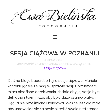
SESJA CIĄŻOWA W POZNANIU
3 LIPCA 2015
MOŻLIWOŚĆ KOMENTOWANIA
ZOSTAŁA WYŁĄCZONA
SESJA CIĄŻOWA
Dziś na blogu baaardzo fajna sesja ciążowa. Mariola
kontaktując się ze mną w sprawie sesji z brzuszkiem
miała określone oczekiwania, chciała aby jej sesja była
delikatna i tajemnicza, aby było dużo czarno-białych
ujęć, a nie roześmiana i kolorowa. Ważne jest dla mnie,
aby umawiając się na sesję określić swoje preferencję,