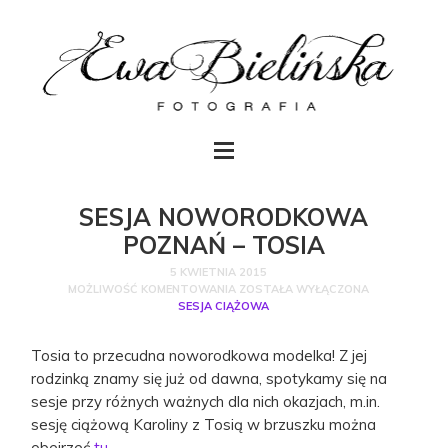
SESJA NOWORODKOWA
POZNAŃ – TOSIA
5 KWIETNIA 2015
MOŻLIWOŚĆ KOMENTOWANIA
ZOSTAŁA WYŁĄCZONA
SESJA CIĄŻOWA
Tosia to przecudna noworodkowa modelka! Z jej
rodzinką znamy się już od dawna, spotykamy się na
sesje przy różnych ważnych dla nich okazjach, m.in.
sesję ciążową Karoliny z Tosią w brzuszku można
obejrzeć
tu
.