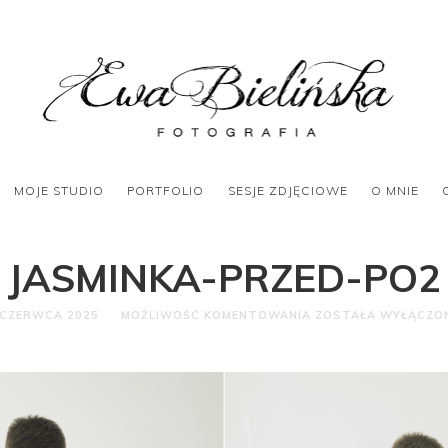
MOJE STUDIO
PORTFOLIO
SESJE ZDJĘCIOWE
O MNIE
JASMINKA-PRZED-PO2
 CZERWCA 2025
MOŻLIWOŚĆ KOMENTOWANIA
ZOSTAŁA WYŁĄCZO