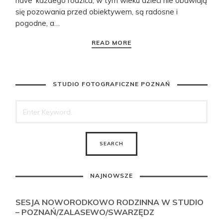
have’ każdego rodzica, w tym wieku dzieci nie obawiają
się pozowania przed obiektywem, są radosne i
pogodne, a…
READ MORE
STUDIO FOTOGRAFICZNE POZNAŃ
NAJNOWSZE
SESJA NOWORODKOWO RODZINNA W STUDIO
– POZNAŃ/ZALASEWO/SWARZĘDZ