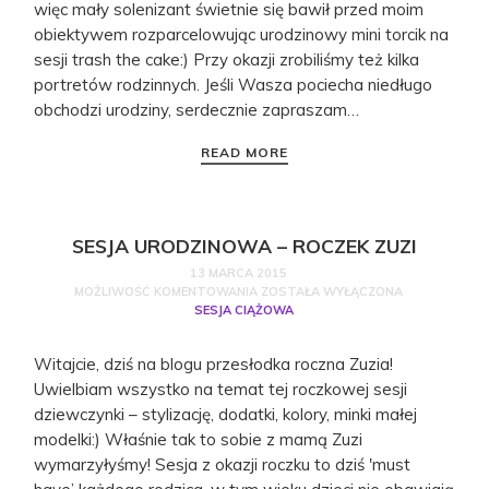
więc mały solenizant świetnie się bawił przed moim
obiektywem rozparcelowując urodzinowy mini torcik na
sesji trash the cake:) Przy okazji zrobiliśmy też kilka
portretów rodzinnych. Jeśli Wasza pociecha niedługo
obchodzi urodziny, serdecznie zapraszam…
READ MORE
SESJA URODZINOWA – ROCZEK ZUZI
13 MARCA 2015
MOŻLIWOŚĆ KOMENTOWANIA
ZOSTAŁA WYŁĄCZONA
SESJA CIĄŻOWA
Witajcie, dziś na blogu przesłodka roczna Zuzia!
Uwielbiam wszystko na temat tej roczkowej sesji
dziewczynki – stylizację, dodatki, kolory, minki małej
modelki:) Właśnie tak to sobie z mamą Zuzi
wymarzyłyśmy! Sesja z okazji roczku to dziś 'must