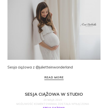
Sesja ciążowa z @julietteinwonderland
READ MORE
SESJA CIĄŻOWA W STUDIO
20 MAJA 2019
MOŻLIWOŚĆ KOMENTOWANIA
ZOSTAŁA WYŁĄCZONA