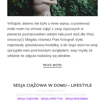
Witajcie, dawno nie było u mnie wpisu, a ponieważ
mało mam na stronie zdjęć z sesji ciążowych w
plenerze postanowiłam właśni taki post dziś dla Was
stworzyć:) Magda, również Pani fotograf, była
naprawdę zjawiskową modelką, a do tego aura na sesji
sprzyjała nam pod każdym względem, więc myślę że
właśnie te zdjęcia nadadzą się idealnie…
READ MORE
SESJA CIĄŻOWA W DOMU – LIFESTYLE
10 LISTOPADA 2017
MOŻLIWOŚĆ KOMENTOWANIA
ZOSTAŁA WYŁĄCZONA
SESJA CIĄŻOWA
,
SESJA LIFESTYLE
,
SESJA RODZINNA