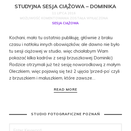
STUDYJNA SESJA CIĄŻOWA – DOMINIKA
11 LIPCA 2016
MOŻLIWOŚĆ KOMENTOWANIA
ZOSTAŁA WYŁĄCZONA
SESJA CIĄŻOWA
Kochani, mało tu ostatnio publikuję, głównie z braku
czasu i natłoku innych obowiązków, ale dawno nie było
tu sesji ciążowej w studio, więc chciałabym Wam
pokazać kilka kadrów z sesji brzuszkowej Dominiki:)
Rodzice otrzymali już też sesję noworodkową z małym
Oleczkiem, więc pojawią się też 2 ujęcia 'przed-po’ czyli
z brzuszkiem i maluszkiem, które zawsze…
READ MORE
STUDIO FOTOGRAFICZNE POZNAŃ