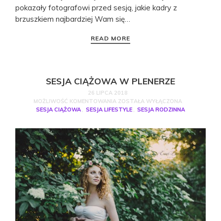
pokazały fotografowi przed sesją, jakie kadry z
brzuszkiem najbardziej Wam się…
READ MORE
SESJA CIĄŻOWA W PLENERZE
26 LIPCA 2018
MOŻLIWOŚĆ KOMENTOWANIA
ZOSTAŁA WYŁĄCZONA
SESJA CIĄŻOWA
,
SESJA LIFESTYLE
,
SESJA RODZINNA