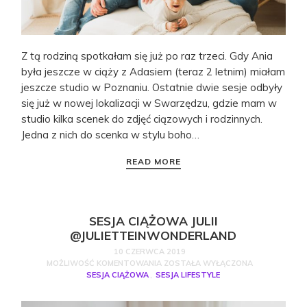
Z tą rodziną spotkałam się już po raz trzeci. Gdy Ania
była jeszcze w ciąży z Adasiem (teraz 2 letnim) miałam
jeszcze studio w Poznaniu. Ostatnie dwie sesje odbyły
się już w nowej lokalizacji w Swarzędzu, gdzie mam w
studio kilka scenek do zdjęć ciązowych i rodzinnych.
Jedna z nich do scenka w stylu boho…
READ MORE
SESJA CIĄŻOWA JULII
@JULIETTEINWONDERLAND
10 CZERWCA 2019
MOŻLIWOŚĆ KOMENTOWANIA
ZOSTAŁA WYŁĄCZONA
SESJA CIĄŻOWA
,
SESJA LIFESTYLE