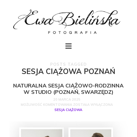
POSTS TAGGED
SESJA CIĄŻOWA POZNAŃ
NATURALNA SESJA CIĄŻOWO-RODZINNA
W STUDIO (POZNAŃ, SWARZĘDZ)
20 MARCA 2025
MOŻLIWOŚĆ KOMENTOWANIA
ZOSTAŁA WYŁĄCZONA
SESJA CIĄŻOWA