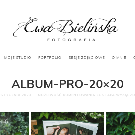
MOJE STUDIO
PORTFOLIO
SESJE ZDJĘCIOWE
O MNIE
ALBUM-PRO-20×20
 STYCZNIA 2023
MOŻLIWOŚĆ KOMENTOWANIA
ZOSTAŁA WYŁĄCZ