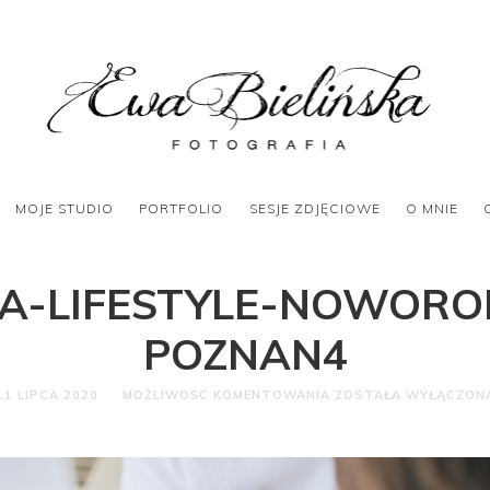
MOJE STUDIO
PORTFOLIO
SESJE ZDJĘCIOWE
O MNIE
JA-LIFESTYLE-NOWORO
POZNAN4
11 LIPCA 2020
MOŻLIWOŚĆ KOMENTOWANIA
ZOSTAŁA WYŁĄCZON