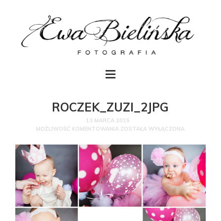
ROCZEK_ZUZI_2JPG
13 MARCA 2015
MOŻLIWOŚĆ KOMENTOWANIA
ZOSTAŁA WYŁĄCZONA