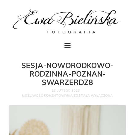
SESJA-NOWORODKOWO-
RODZINNA-POZNAN-
SWARZERDZ8
27 LUTEGO 2023
MOŻLIWOŚĆ KOMENTOWANIA
ZOSTAŁA WYŁĄCZONA