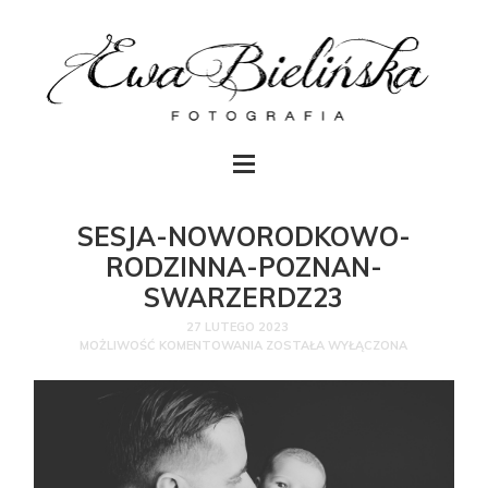
SESJA-NOWORODKOWO-
RODZINNA-POZNAN-
SWARZERDZ23
27 LUTEGO 2023
MOŻLIWOŚĆ KOMENTOWANIA
ZOSTAŁA WYŁĄCZONA