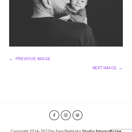
←
PREVIOUS IMAGE
NEXT IMAGE
→
Copyright 2014-2023 by Ewa Bielińska
Studio fotograficzne