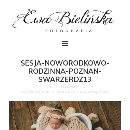
SESJA-NOWORODKOWO-
RODZINNA-POZNAN-
SWARZERDZ13
27 LUTEGO 2023
MOŻLIWOŚĆ KOMENTOWANIA
ZOSTAŁA WYŁĄCZONA