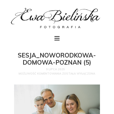
SESJA_NOWORODKOWA-
DOMOWA-POZNAN (5)
9 LIPCA 2025
MOŻLIWOŚĆ KOMENTOWANIA
ZOSTAŁA WYŁĄCZONA