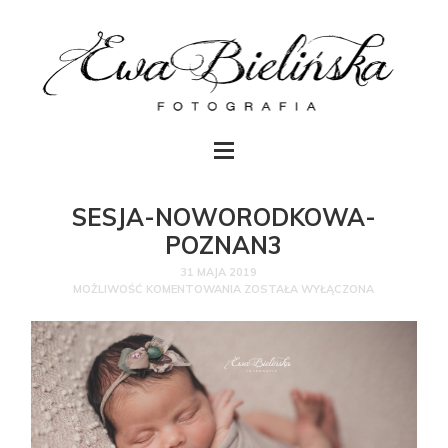
SESJA-NOWORODKOWA-
POZNAN3
31 MAJA 2019
MOŻLIWOŚĆ KOMENTOWANIA
ZOSTAŁA WYŁĄCZONA