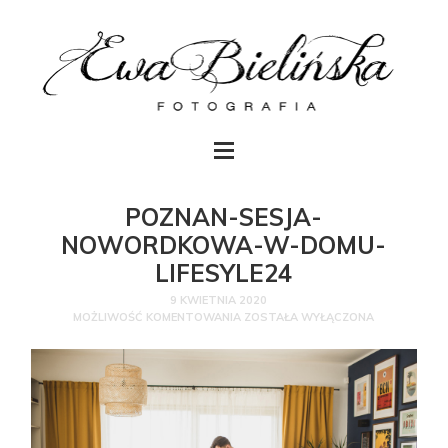
POZNAN-SESJA-
NOWORDKOWA-W-DOMU-
LIFESYLE24
9 KWIETNIA 2020
MOŻLIWOŚĆ KOMENTOWANIA
ZOSTAŁA WYŁĄCZONA