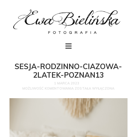
SESJA-RODZINNO-CIAZOWA-
2LATEK-POZNAN13
1 MARCA 2023
MOŻLIWOŚĆ KOMENTOWANIA
ZOSTAŁA WYŁĄCZONA