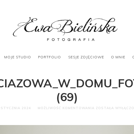
MOJE STUDIO
PORTFOLIO
SESJE ZDJĘCIOWE
O MNIE
_CIAZOWA_W_DOMU_F
(69)
 STYCZNIA 2024
MOŻLIWOŚĆ KOMENTOWANIA
ZOSTAŁA WYŁĄCZ