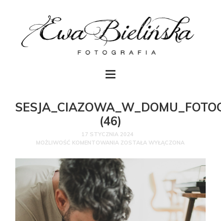
SESJA_CIAZOWA_W_DOMU_FOTO
(46)
17 STYCZNIA 2024
MOŻLIWOŚĆ KOMENTOWANIA
ZOSTAŁA WYŁĄCZONA