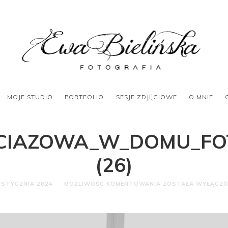
MOJE STUDIO
PORTFOLIO
SESJE ZDJĘCIOWE
O MNIE
_CIAZOWA_W_DOMU_F
(26)
 STYCZNIA 2024
MOŻLIWOŚĆ KOMENTOWANIA
ZOSTAŁA WYŁĄCZ