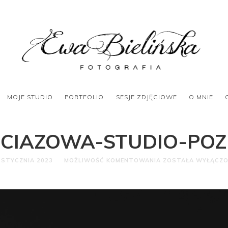
MOJE STUDIO
PORTFOLIO
SESJE ZDJĘCIOWE
O MNIE
-CIAZOWA-STUDIO-PO
 STYCZNIA 2023
MOŻLIWOŚĆ KOMENTOWANIA
ZOSTAŁA WYŁĄCZ