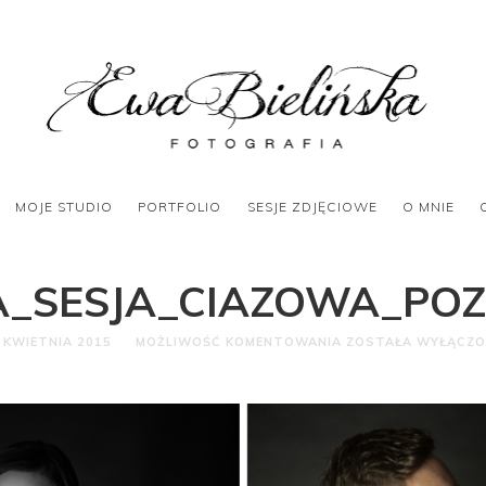
MOJE STUDIO
PORTFOLIO
SESJE ZDJĘCIOWE
O MNIE
A_SESJA_CIAZOWA_PO
 KWIETNIA 2015
MOŻLIWOŚĆ KOMENTOWANIA
ZOSTAŁA WYŁĄCZ