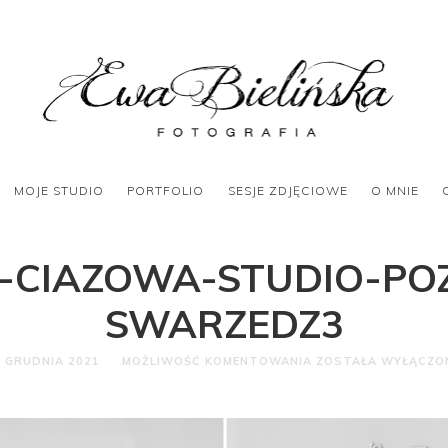
MOJE STUDIO
PORTFOLIO
SESJE ZDJĘCIOWE
O MNIE
A-CIAZOWA-STUDIO-PO
SWARZEDZ3
0 GRUDNIA 2021
MOŻLIWOŚĆ KOMENTOWANIA
ZOSTAŁA WYŁĄCZO