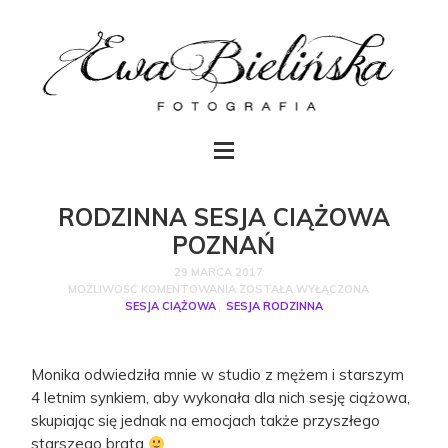
RODZINNA SESJA CIĄŻOWA
POZNAŃ
29 MARCA 2017
MOŻLIWOŚĆ KOMENTOWANIA
ZOSTAŁA WYŁĄCZONA
SESJA CIĄŻOWA
,
SESJA RODZINNA
Monika odwiedziła mnie w studio z mężem i starszym
4 letnim synkiem, aby wykonała dla nich sesję ciążowa,
skupiając się jednak na emocjach także przyszłego
starszego brata