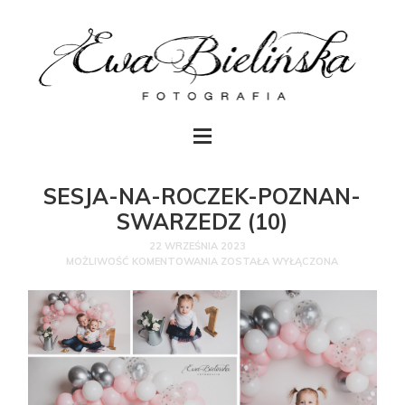
SESJA-NA-ROCZEK-POZNAN-
SWARZEDZ (10)
22 WRZEŚNIA 2023
MOŻLIWOŚĆ KOMENTOWANIA
ZOSTAŁA WYŁĄCZONA