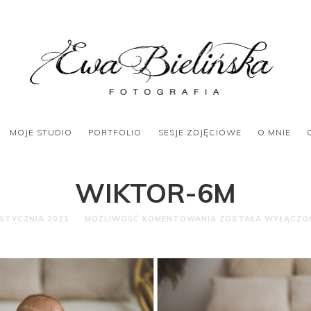
MOJE STUDIO
PORTFOLIO
SESJE ZDJĘCIOWE
O MNIE
WIKTOR-6M
 STYCZNIA 2021
MOŻLIWOŚĆ KOMENTOWANIA
ZOSTAŁA WYŁĄCZO