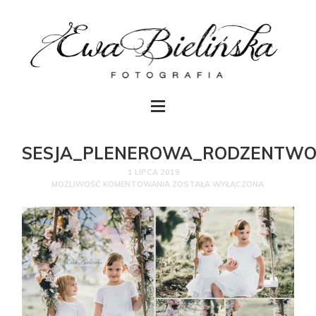
SESJA_PLENEROWA_RODZENTW
1 LIPCA 2019
MOŻLIWOŚĆ KOMENTOWANIA
ZOSTAŁA WYŁĄCZONA