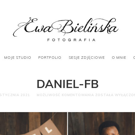
MOJE STUDIO
PORTFOLIO
SESJE ZDJĘCIOWE
O MNIE
DANIEL-FB
 STYCZNIA 2021
MOŻLIWOŚĆ KOMENTOWANIA
ZOSTAŁA WYŁĄCZO