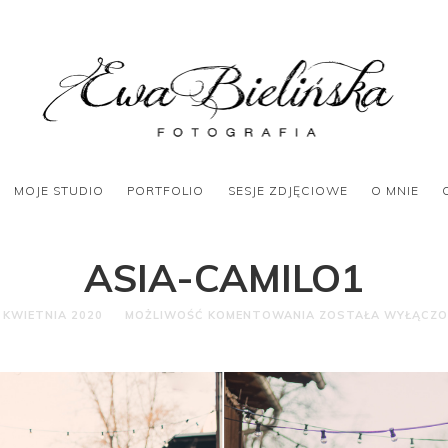
MOJE STUDIO
PORTFOLIO
SESJE ZDJĘCIOWE
O MNIE
ASIA-CAMILO1
 KWIETNIA 2020
MOŻLIWOŚĆ KOMENTOWANIA
ZOSTAŁA WYŁĄCZ