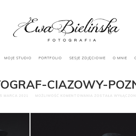
MOJE STUDIO
PORTFOLIO
SESJE ZDJĘCIOWE
O MNIE
TOGRAF-CIAZOWY-POZ
5 MARCA 2021
MOŻLIWOŚĆ KOMENTOWANIA
ZOSTAŁA WYŁĄCZON