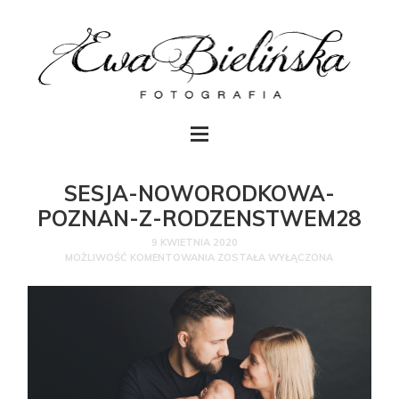
SESJA-NOWORODKOWA-
POZNAN-Z-RODZENSTWEM28
9 KWIETNIA 2020
MOŻLIWOŚĆ KOMENTOWANIA
ZOSTAŁA WYŁĄCZONA