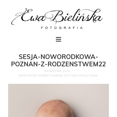
SESJA-NOWORODKOWA-
POZNAN-Z-RODZENSTWEM22
9 KWIETNIA 2020
MOŻLIWOŚĆ KOMENTOWANIA
ZOSTAŁA WYŁĄCZONA