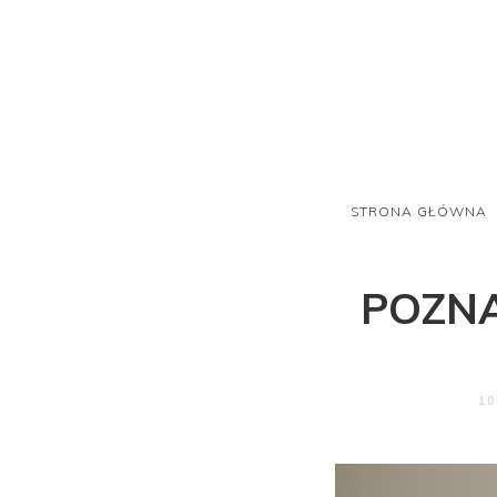
STRONA GŁÓWNA
POZN
10