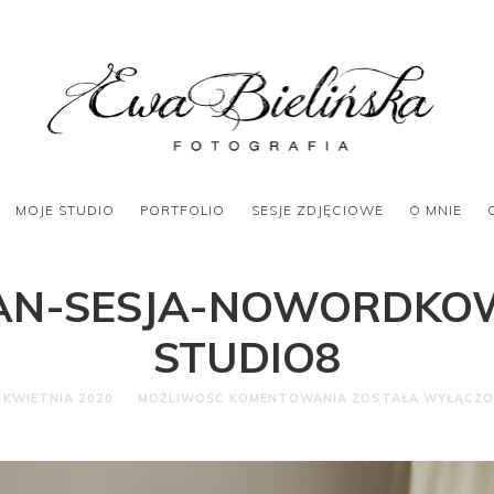
MOJE STUDIO
PORTFOLIO
SESJE ZDJĘCIOWE
O MNIE
AN-SESJA-NOWORDKO
STUDIO8
 KWIETNIA 2020
MOŻLIWOŚĆ KOMENTOWANIA
ZOSTAŁA WYŁĄCZ