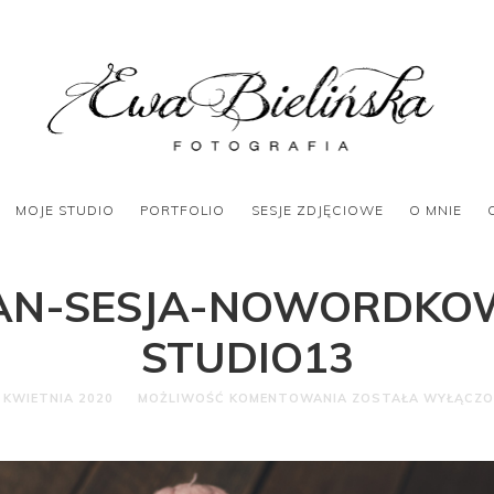
MOJE STUDIO
PORTFOLIO
SESJE ZDJĘCIOWE
O MNIE
AN-SESJA-NOWORDKO
STUDIO13
 KWIETNIA 2020
MOŻLIWOŚĆ KOMENTOWANIA
ZOSTAŁA WYŁĄCZ