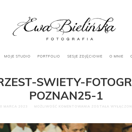
MOJE STUDIO
PORTFOLIO
SESJE ZDJĘCIOWE
O MNIE
RZEST-SWIETY-FOTOGR
POZNAN25-1
0 MARCA 2023
MOŻLIWOŚĆ KOMENTOWANIA
ZOSTAŁA WYŁĄCZON